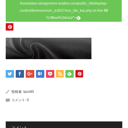
/home/aleo-design/mms-leather.com/public_html/wp/wp-
content/themes/orion_tcd037/sns_btn_top.php on line
50
%3ffeed%3drss2">
投稿者:
tacn85
コメント:
0
コメント