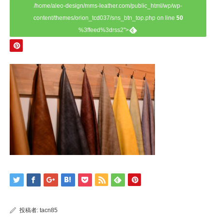
/home/aleo-design/mms-leather.com/public_html/wp/wp-
content/themes/orion_tcd037/sns_btn_top.php on line
50
%3ffeed%3drss2">
投稿者:
tacn85