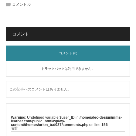
コメント:
0
コメント
コメント (0)
トラックバックは利用できません。
この記事へのコメントはありません。
Warning
: Undefined variable $user_ID in
/home/aleo-design/mms-
leather.com/public_html/wp/wp-
content/themes/orion_tcd037/comments.php
on line
156
名前